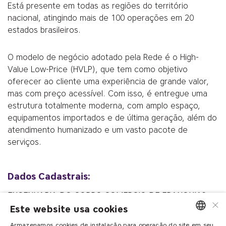
Está presente em todas as regiões do território
nacional, atingindo mais de 100 operações em 20
estados brasileiros.
O modelo de negócio adotado pela Rede é o High-
Value Low-Price (HVLP), que tem como objetivo
oferecer ao cliente uma experiência de grande valor,
mas com preço acessível. Com isso, é entregue uma
estrutura totalmente moderna, com amplo espaço,
equipamentos importados e de última geração, além do
atendimento humanizado e um vasto pacote de
serviços.
Dados Cadastrais:
ENGENHARIA DO CORPO COMERCIO DE FRANQUIAS
×
EIRELI
Este website usa cookies
CNPJ/ME nº 36.233.702/0001-62
Armazenamos cookies de instalação para operação do site em seu